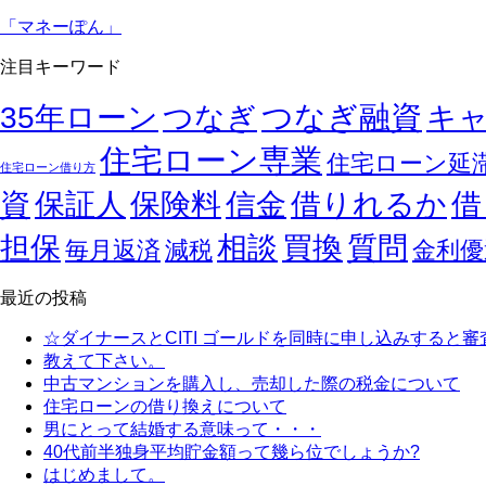
「マネーぽん」
注目キーワード
つなぎ融資
35年ローン
つなぎ
キ
住宅ローン専業
住宅ローン延
住宅ローン借り方
資
保証人
保険料
信金
借りれるか
借
担保
相談
買換
質問
毎月返済
減税
金利優
最近の投稿
☆ダイナースとCITI ゴールドを同時に申し込みすると審
教えて下さい。
中古マンションを購入し、売却した際の税金について
住宅ローンの借り換えについて
男にとって結婚する意味って・・・
40代前半独身平均貯金額って幾ら位でしょうか?
はじめまして。