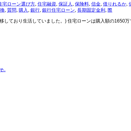
住宅ローン選び方
,
住宅融資
,
保証人
,
保険料
,
信金
,
借りれるか
,
換
,
質問
,
購入
,
銀行
,
銀行住宅ローン
,
長期固定金利
,
際
ん移しており生活していました。) 住宅ローンは購入額の1650万
..