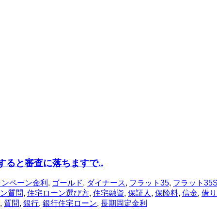
すると審査に落ちますで..
ャンペーン金利
,
ゴールド
,
ダイナース
,
フラット35
,
フラット35
ン質問
,
住宅ローン選び方
,
住宅融資
,
保証人
,
保険料
,
信金
,
借り
,
質問
,
銀行
,
銀行住宅ローン
,
長期固定金利