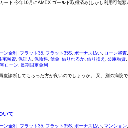
有カード 今年10月にAMEX ゴールド取得済み(しかし利用可能
ーン金利
,
フラット35
,
フラット35S
,
ボーナス払い
,
ローン審査
住宅融資
,
保証人
,
保険料
,
信金
,
借りれるか
,
借り換え
,
公庫融資
,
宅ローン
,
長期固定金利
で再度診断してもらった方が良いのでしょうか。 又、別の病院
ついて
ーン金利
,
フラット35
,
フラット35S
,
ボーナス払い
,
マンション