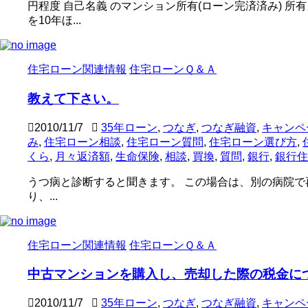
円程度 自己名義 のマンション所有(ローン完済済み) 所
を10年ほ...
住宅ローン関連情報
住宅ローンＱ＆Ａ
教えて下さい。
2010/11/7
35年ローン
,
つなぎ
,
つなぎ融資
,
キャンペ
み
,
住宅ローン相談
,
住宅ローン質問
,
住宅ローン選び方
,
くら
,
月々返済額
,
生命保険
,
相談
,
買換
,
質問
,
銀行
,
銀行住
うつ病と診断すると聞きます。 この場合は、別の病院
り、...
住宅ローン関連情報
住宅ローンＱ＆Ａ
中古マンションを購入し、売却した際の税金に
2010/11/7
35年ローン
,
つなぎ
,
つなぎ融資
,
キャンペ