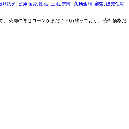
借り換え
,
公庫融資
,
団信
,
土地
,
売却
,
変動金利
,
審査
,
建売住宅
,
で、 売却の際はローンがまだ1570万残っており、 売却価格だ