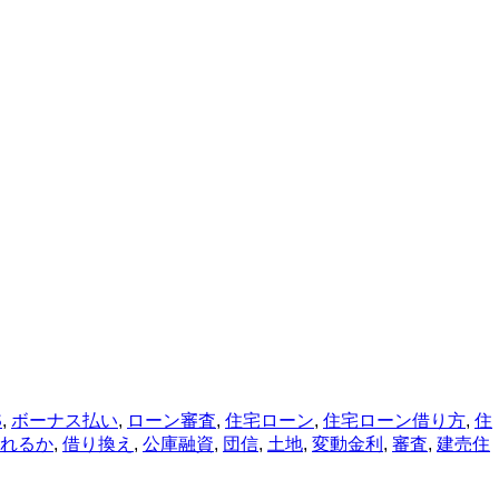
S
,
ボーナス払い
,
ローン審査
,
住宅ローン
,
住宅ローン借り方
,
住
れるか
,
借り換え
,
公庫融資
,
団信
,
土地
,
変動金利
,
審査
,
建売住