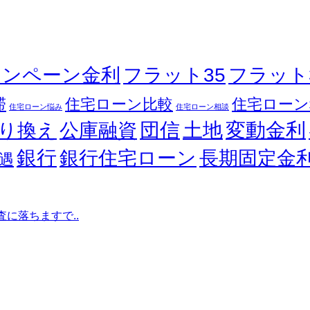
ャンペーン金利
フラット35
フラット
滞
住宅ローン比較
住宅ローン
住宅ローン悩み
住宅ローン相談
団信
変動金利
土地
り換え
公庫融資
銀行
銀行住宅ローン
長期固定金
遇
査に落ちますで..