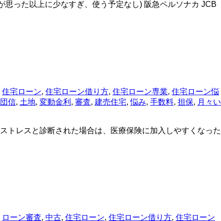
額が思った以上に少なすぎ、使う予定なし) 阪急ペルソナカ JCB
,
住宅ローン
,
住宅ローン借り方
,
住宅ローン専業
,
住宅ローン悩
団信
,
土地
,
変動金利
,
審査
,
建売住宅
,
悩み
,
手数料
,
担保
,
月々い
でストレスと診断された場合は、医療保険に加入しやすくなった
,
ローン審査
,
中古
,
住宅ローン
,
住宅ローン借り方
,
住宅ローン