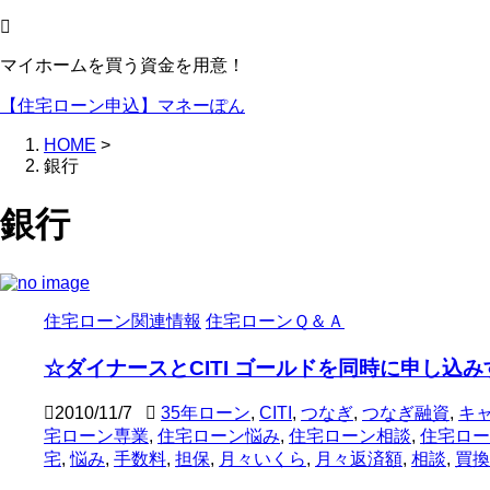
マイホームを買う資金を用意！
【住宅ローン申込】マネーぽん
HOME
>
銀行
銀行
住宅ローン関連情報
住宅ローンＱ＆Ａ
☆ダイナースとCITI ゴールドを同時に申し込み
2010/11/7
35年ローン
,
CITI
,
つなぎ
,
つなぎ融資
,
キ
宅ローン専業
,
住宅ローン悩み
,
住宅ローン相談
,
住宅ロー
宅
,
悩み
,
手数料
,
担保
,
月々いくら
,
月々返済額
,
相談
,
買換