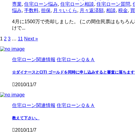
専業
,
住宅ローン悩み
,
住宅ローン相談
,
住宅ローン質問
,
悩み
,
手数料
,
担保
,
月々いくら
,
月々返済額
,
相談
,
税金
,
買
4月に1500万で売却しました。 (この間住民票はもちろ
けで...
1
2
3
…
11
Next »
住宅ローン関連情報
住宅ローンＱ＆Ａ
☆ダイナースとCITI ゴールドを同時に申し込みすると審査に落ちますで
2010/11/7
住宅ローン関連情報
住宅ローンＱ＆Ａ
教えて下さい。
2010/11/7