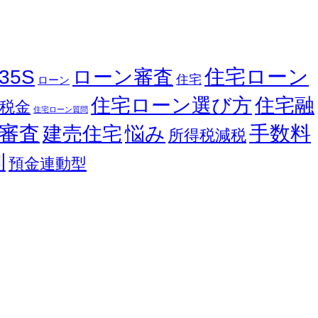
住宅ローン
35S
ローン審査
住宅
ローン
住宅ローン選び方
住宅融
税金
住宅ローン質問
審査
手数料
建売住宅
悩み
所得税減税
利
預金連動型